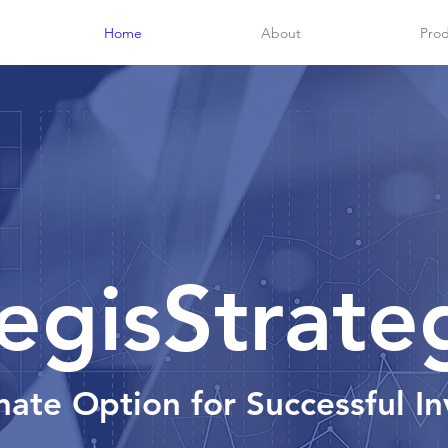
Home
About
Prod
egisStrate
mate Option for Successful I