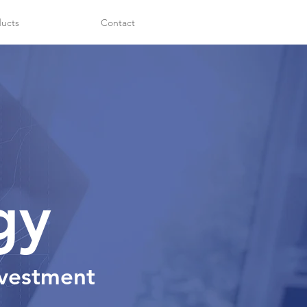
ucts
Contact
gy
nvestment