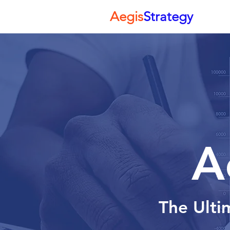
Aegis
Strategy
A
The Ulti