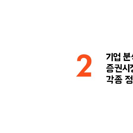
2
기업 분
증권시장
각종 정