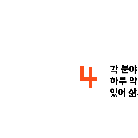
4
각 분야
하루 약
​있어 